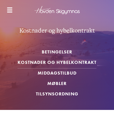
NYHETER
☰
LANGRENN
SNOWBOARD & FREESKI
SKOLETILBUDET
HYBELBYGG
Kostnader og hybelkontrakt
OM OSS
KONTAKT
BETINGELSER
SØK NÅ
KOSTNADER OG HYBELKONTRAKT
MIDDAGSTILBUD
MØBLER
TILSYNSORDNING