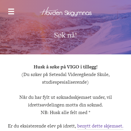
NYHETER
☰
LANGRENN
SNOWBOARD & FREESKI
SKOLETILBUDET
HYBELBYGG
Søk nå!
OM OSS
KONTAKT
Husk å søke på VIGO i tillegg!
SØK NÅ
(Du søker på Setesdal Videregående Skule,
studiespesialiserende)
Når du har fylt ut søknadsskjemaet under, vil
idrettsavdelingen motta din søknad.
NB: Husk alle felt med *
Er du eksisterende elev på idrett,
benytt dette skjemaet.