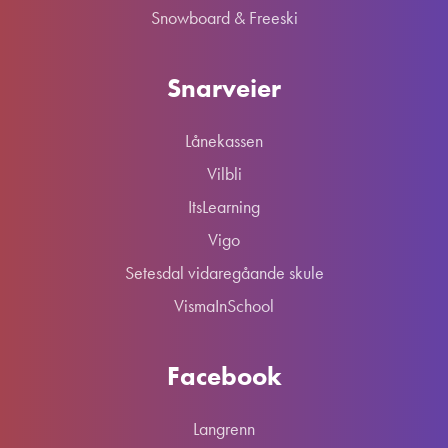
Snowboard & Freeski
Snarveier
Lånekassen
Vilbli
ItsLearning
Vigo
Setesdal vidaregåande skule
VismaInSchool
Facebook
Langrenn