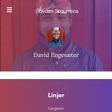
NYHETER
☰
LANGRENN
SNOWBOARD & FREESKI
SKOLETILBUDET
HYBELBYGG
OM OSS
KONTAKT
David Engesæter
SØK NÅ
Linjer
Langrenn