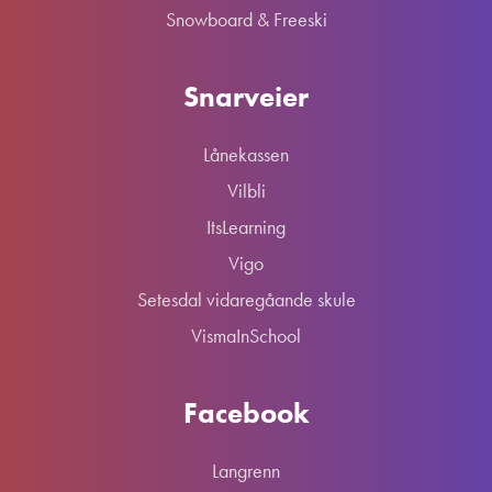
Snowboard & Freeski
Snarveier
Lånekassen
Vilbli
ItsLearning
Vigo
Setesdal vidaregåande skule
VismaInSchool
Facebook
Langrenn