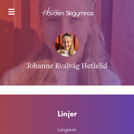
NYHETER
☰
LANGRENN
SNOWBOARD & FREESKI
SKOLETILBUDET
HYBELBYGG
OM OSS
KONTAKT
Johanne Kvalvåg Hetlelid
SØK NÅ
Linjer
Langrenn