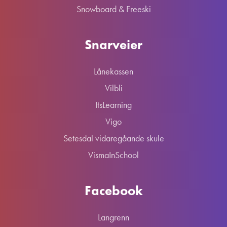
Snowboard & Freeski
Snarveier
Lånekassen
Vilbli
ItsLearning
Vigo
Setesdal vidaregåande skule
VismaInSchool
Facebook
Langrenn