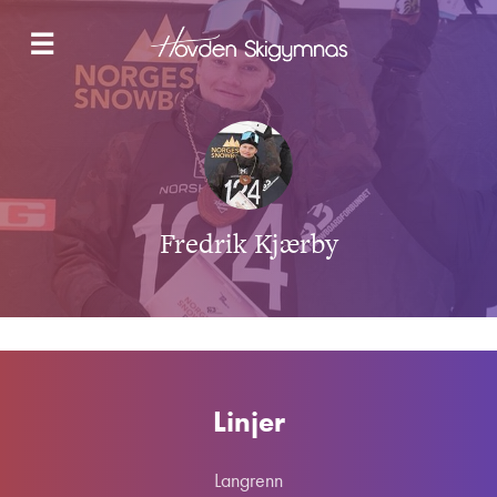
NYHETER
☰
LANGRENN
SNOWBOARD & FREESKI
SKOLETILBUDET
HYBELBYGG
OM OSS
KONTAKT
Fredrik Kjærby
SØK NÅ
Linjer
Langrenn