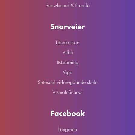
Snowboard & Freeski
Snarveier
Lånekassen
Vilbli
ItsLearning
Vigo
Setesdal vidaregåande skule
VismaInSchool
Facebook
Langrenn