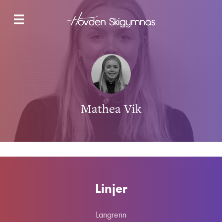
NYHETER
☰
LANGRENN
SNOWBOARD & FREESKI
SKOLETILBUDET
HYBELBYGG
OM OSS
KONTAKT
Mathea Vik
SØK NÅ
Linjer
Langrenn