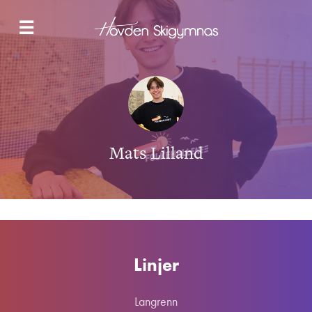
NYHETER
☰
LANGRENN
SNOWBOARD & FREESKI
SKOLETILBUDET
HYBELBYGG
OM OSS
KONTAKT
Mats Lilland
SØK NÅ
Linjer
Langrenn