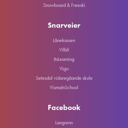
Snowboard & Freeski
Snarveier
Lånekassen
Vilbli
ItsLearning
Vigo
Setesdal vidaregåande skule
VismaInSchool
Facebook
Langrenn